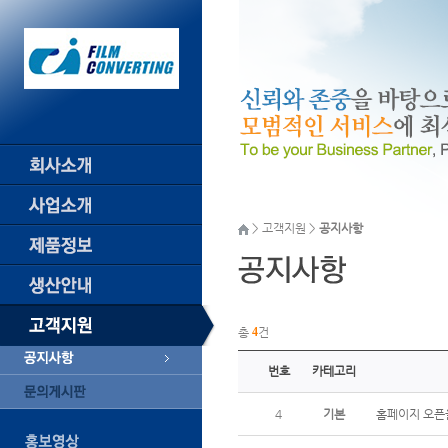
> 고객지원 >
공지사항
총
4
건
번호
카테고리
4
기본
홈페이지 오픈